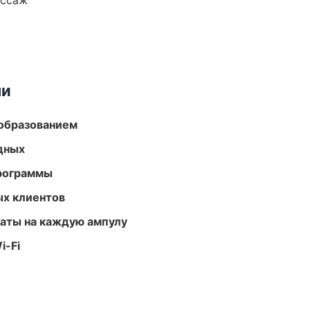
ассаж
ми
образованием
одных
программы
ых клиентов
аты на каждую ампулу
i-Fi