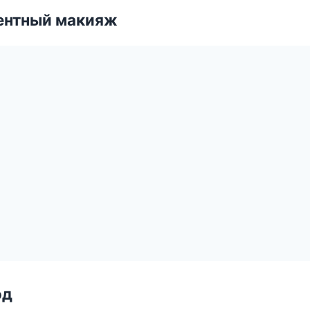
ентный макияж
од