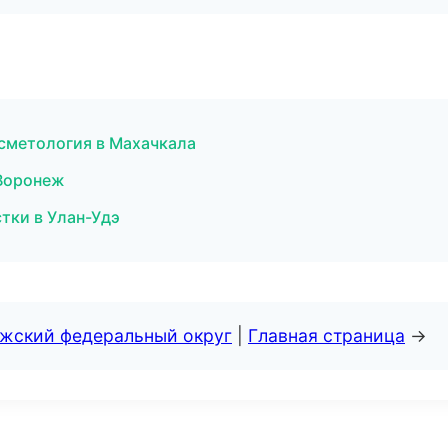
осметология в Махачкала
 Воронеж
тки в Улан-Удэ
лжский федеральный округ
|
Главная страница
→