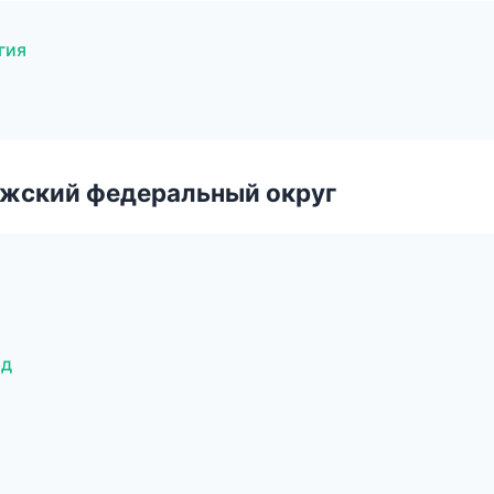
гия
лжский федеральный округ
од