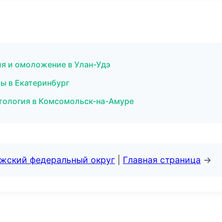
ция и омоложение в Улан-Удэ
ы в Екатеринбург
етология в Комсомольск-на-Амуре
лжский федеральный округ
|
Главная страница
→