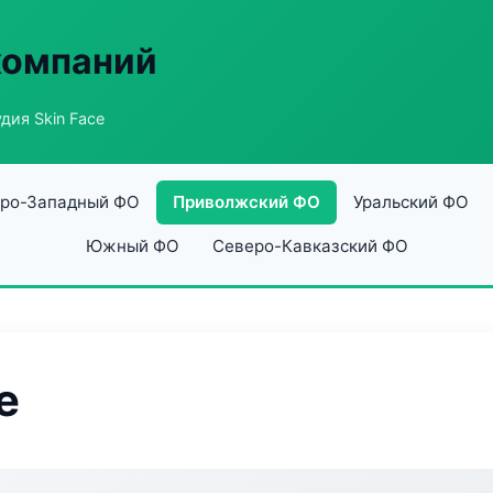
компаний
дия Skin Face
ро-Западный ФО
Приволжский ФО
Уральский ФО
Южный ФО
Северо-Кавказский ФО
e