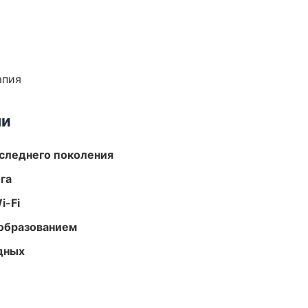
апия
ми
следнего поколения
га
i-Fi
образованием
одных