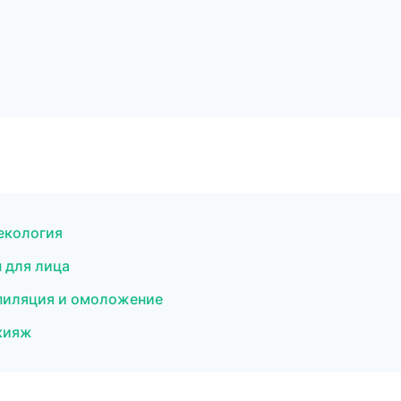
екология
ы для лица
пиляция и омоложение
акияж