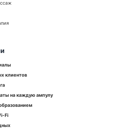
ассаж
апия
ми
риалы
ых клиентов
га
аты на каждую ампулу
образованием
i-Fi
одных