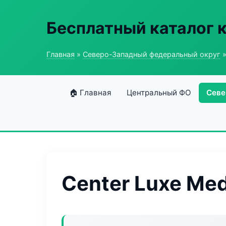
Бесплатный каталог 
Главная
»
Северо-Западный федеральный округ
»
🏠 Главная
Центральный ФО
Севе
Center Luxe Me