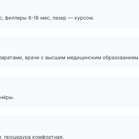
с, филлеры 8-18 мес, лазер — курсом.
паратами, врачи с высшим медицинским образованием
тнёры.
, процедура комфортная.