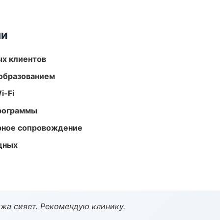
ми
ых клиентов
образованием
i-Fi
программы
урное сопровождение
одных
жа сияет. Рекомендую клинику.