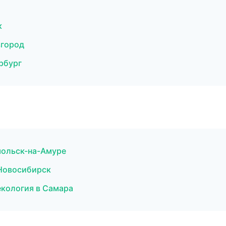
к
вгород
рбург
омольск-на-Амуре
 Новосибирск
екология в Самара