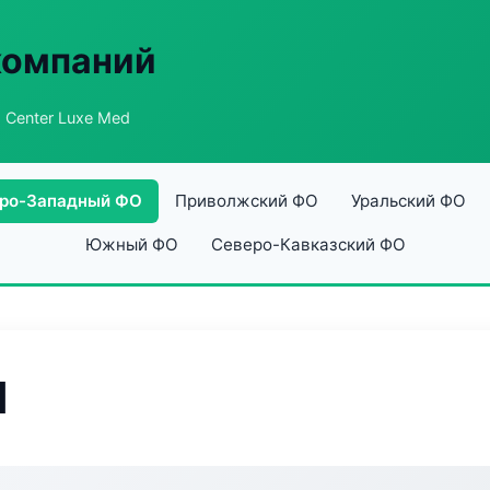
компаний
 Center Luxe Med
ро-Западный ФО
Приволжский ФО
Уральский ФО
Южный ФО
Северо-Кавказский ФО
d