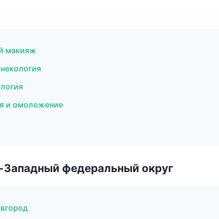
ый макияж
инекология
ология
ия и омоложение
о-Западный федеральный округ
овгород