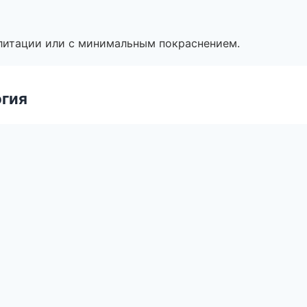
литации или с минимальным покраснением.
огия