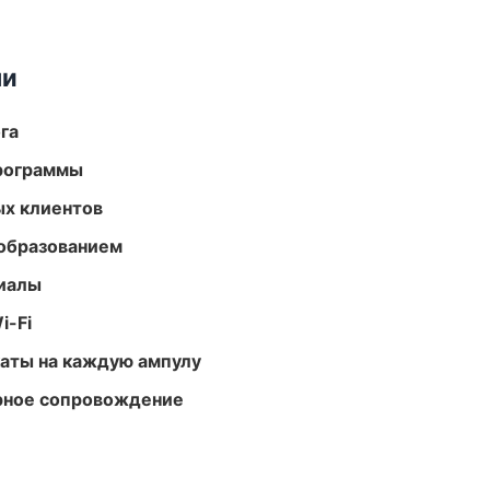
ми
га
программы
ых клиентов
образованием
риалы
i-Fi
аты на каждую ампулу
урное сопровождение