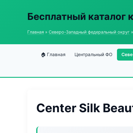
Бесплатный каталог 
Главная
»
Северо-Западный федеральный округ
»
🏠 Главная
Центральный ФО
Севе
Center Silk Beau