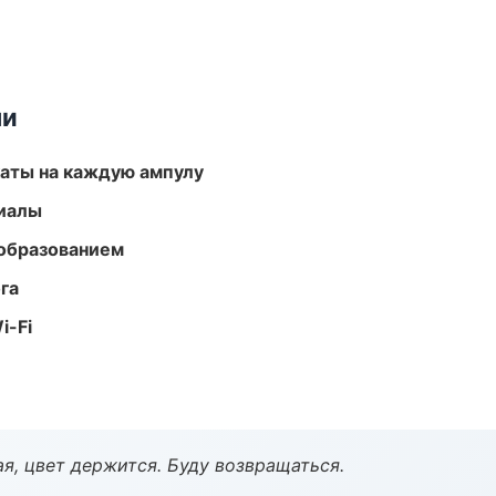
ми
аты на каждую ампулу
риалы
образованием
га
i-Fi
я, цвет держится. Буду возвращаться.