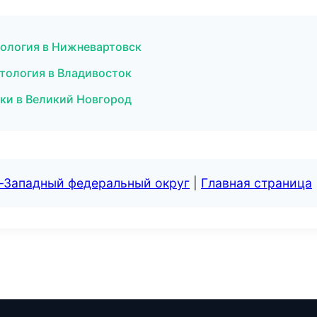
етология в Нижневартовск
етология в Владивосток
стки в Великий Новгород
о-Западный федеральный округ
|
Главная страница