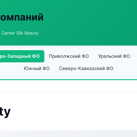
компаний
 Center Silk Beauty
ро-Западный ФО
Приволжский ФО
Уральский ФО
Южный ФО
Северо-Кавказский ФО
ty