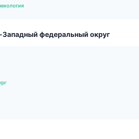
некология
о-Западный федеральный округ
ург