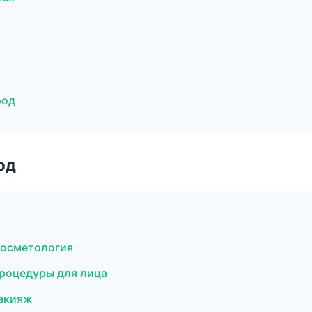
род
од
 косметология
роцедуры для лица
макияж