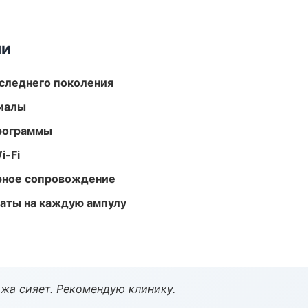
ми
следнего поколения
риалы
программы
i-Fi
урное сопровождение
аты на каждую ампулу
жа сияет. Рекомендую клинику.