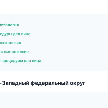
метология
цедуры для лица
гинекология
я и омоложение
 процедуры для лица
о-Западный федеральный округ