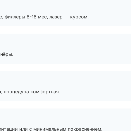
с, филлеры 8-18 мес, лазер — курсом.
тнёры.
, процедура комфортная.
литации или с минимальным покраснением.