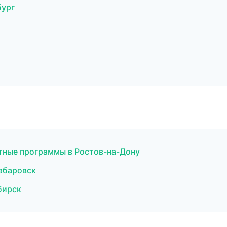
бург
тные программы в Ростов-на-Дону
Хабаровск
бирск