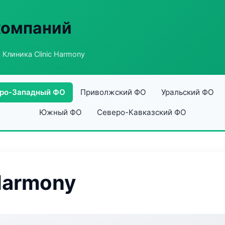
компаний
 Клиника Clinic Harmony
ро-Западный ФО
Приволжский ФО
Уральский ФО
Южный ФО
Северо-Кавказский ФО
Harmony