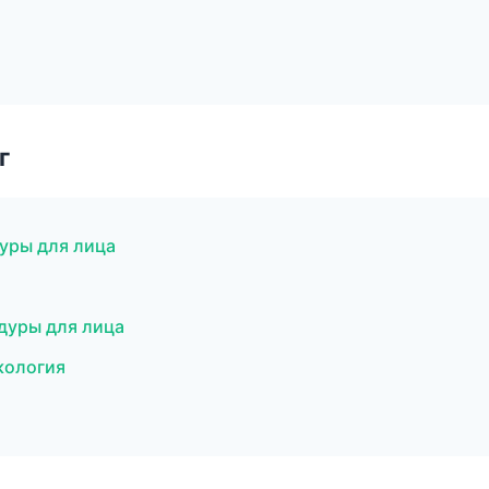
г
дуры для лица
дуры для лица
кология