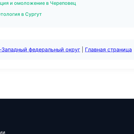
яция и омоложение в Череповец
етология в Сургут
о-Западный федеральный округ
|
Главная страница
сии