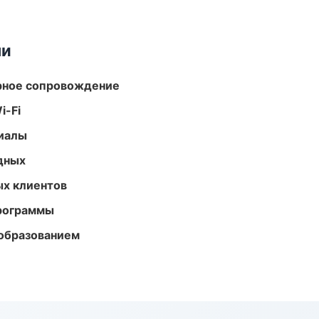
ми
урное сопровождение
i-Fi
риалы
одных
ых клиентов
программы
образованием