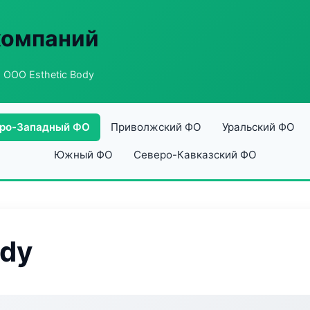
компаний
 ООО Esthetic Body
ро-Западный ФО
Приволжский ФО
Уральский ФО
Южный ФО
Северо-Кавказский ФО
ody