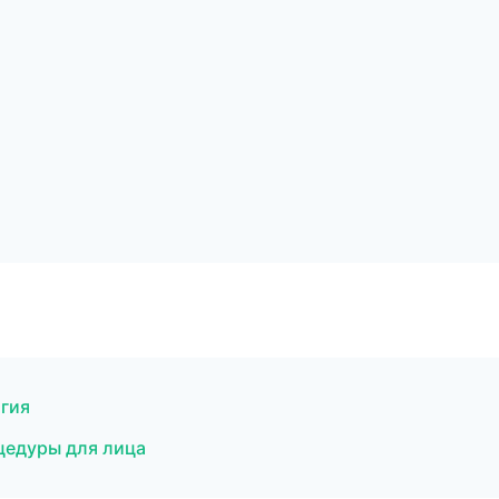
огия
цедуры для лица