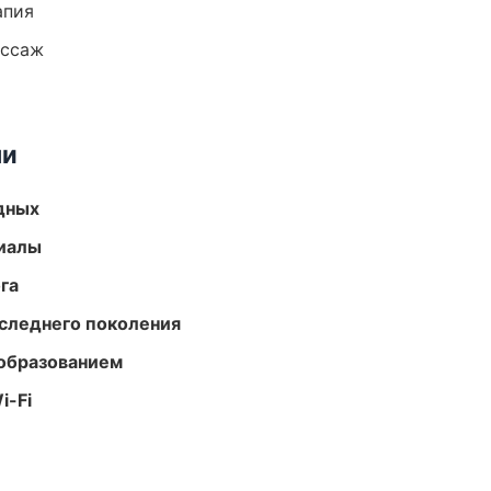
апия
ассаж
ми
одных
риалы
га
следнего поколения
образованием
i-Fi