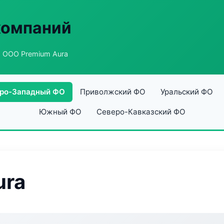
компаний
 ООО Premium Aura
ро-Западный ФО
Приволжский ФО
Уральский ФО
Южный ФО
Северо-Кавказский ФО
ura