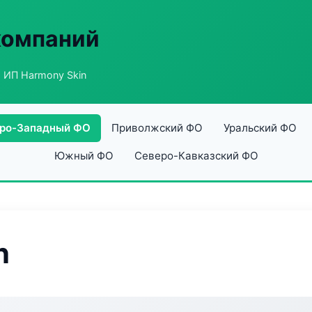
компаний
 ИП Harmony Skin
ро-Западный ФО
Приволжский ФО
Уральский ФО
Южный ФО
Северо-Кавказский ФО
n