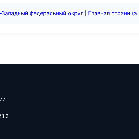
о-Западный федеральный округ
|
Главная страница
сии
28.2