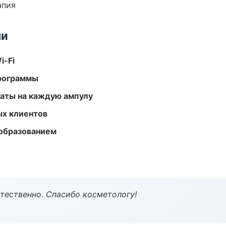
апия
ми
i-Fi
программы
аты на каждую ампулу
ых клиентов
образованием
тественно. Спасибо косметологу!