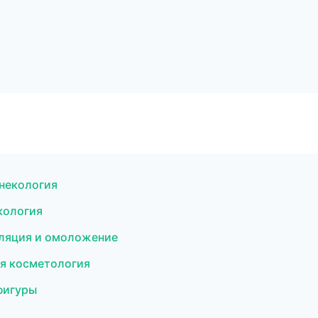
инекология
кология
иляция и омоложение
ая косметология
фигуры