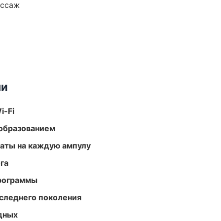
ассаж
ми
i-Fi
образованием
аты на каждую ампулу
га
программы
следнего поколения
одных