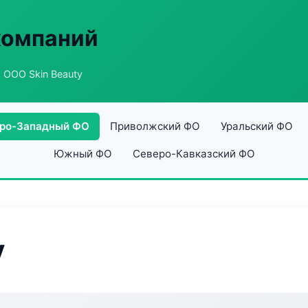
компаний
 ООО Skin Beauty
ро-Западный ФО
Приволжский ФО
Уральский ФО
Южный ФО
Северо-Кавказский ФО
y