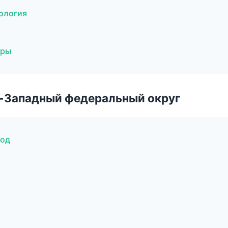
тология
уры
о-Западный федеральный округ
род