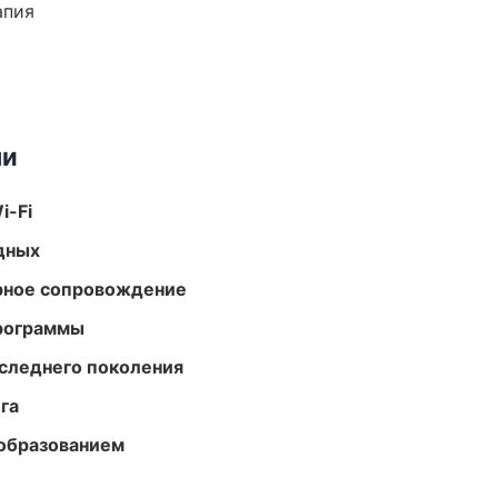
апия
ми
i-Fi
одных
урное сопровождение
программы
следнего поколения
га
образованием