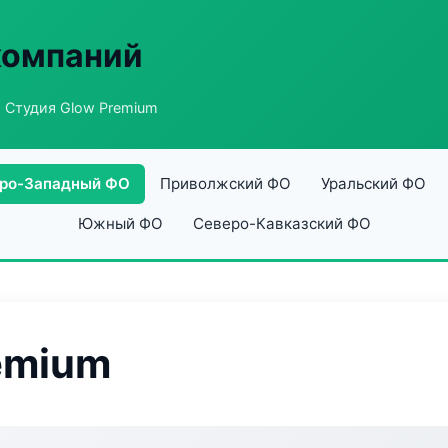
компаний
 Студия Glow Premium
ро-Западный ФО
Приволжский ФО
Уральский ФО
Южный ФО
Северо-Кавказский ФО
emium