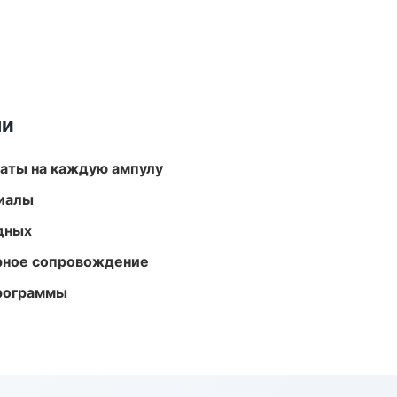
ми
аты на каждую ампулу
риалы
одных
урное сопровождение
программы