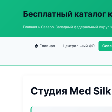
Бесплатный каталог 
Главная
»
Северо-Западный федеральный округ
»
🏠 Главная
Центральный ФО
Севе
Студия Med Silk