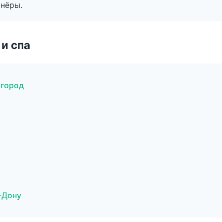
тнёры.
и спа
вгород
-Дону