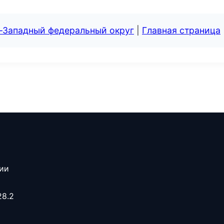
о-Западный федеральный округ
|
Главная страница
сии
28.2