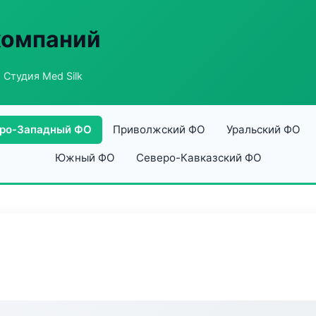
компаний
 Студия Med Silk
ро-Западный ФО
Приволжский ФО
Уральский ФО
Южный ФО
Северо-Кавказский ФО