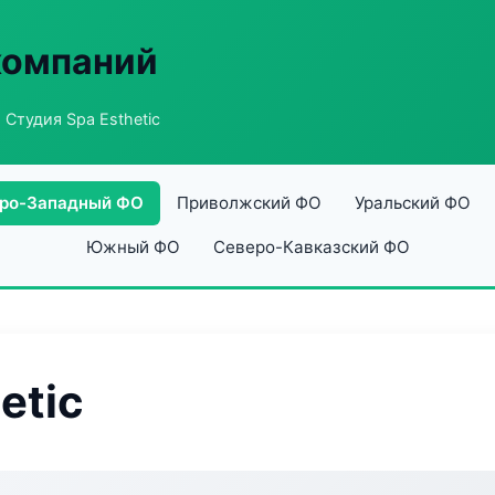
компаний
 Студия Spa Esthetic
ро-Западный ФО
Приволжский ФО
Уральский ФО
Южный ФО
Северо-Кавказский ФО
etic