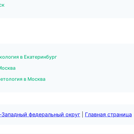
ск
екология в Екатеринбург
 Москва
метология в Москва
о-Западный федеральный округ
|
Главная страница