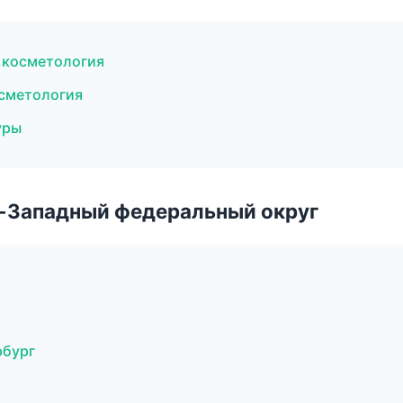
я косметология
осметология
уры
о-Западный федеральный округ
рбург