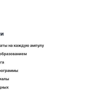
ми
аты на каждую ампулу
образованием
га
программы
риалы
одных