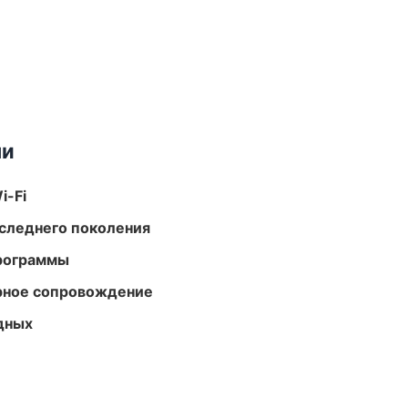
ми
i-Fi
следнего поколения
программы
урное сопровождение
одных