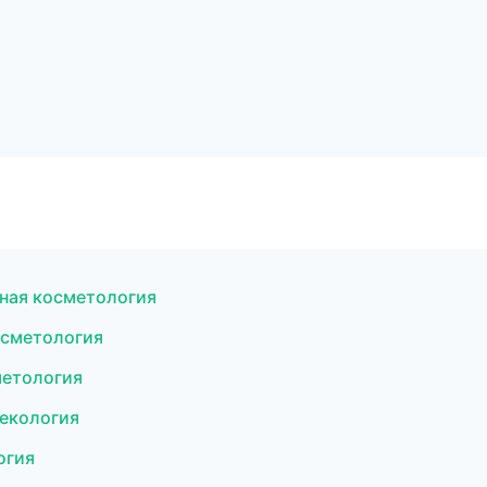
ная косметология
осметология
метология
некология
огия