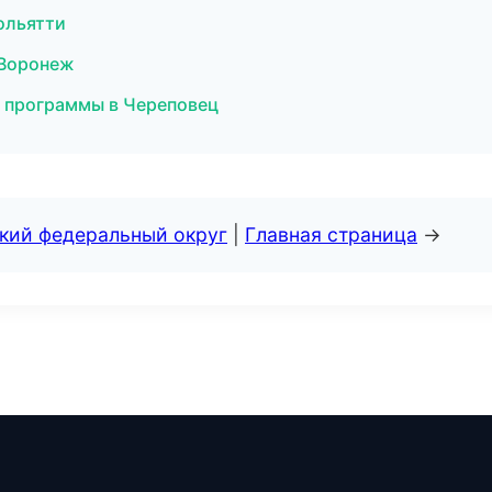
Тольятти
 Воронеж
ые программы в Череповец
ский федеральный округ
|
Главная страница
→