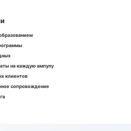
ми
образованием
программы
одных
аты на каждую ампулу
ых клиентов
урное сопровождение
га