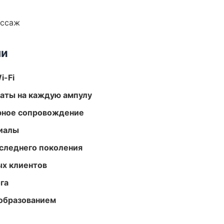
ассаж
ми
i-Fi
аты на каждую ампулу
урное сопровождение
риалы
следнего поколения
ых клиентов
га
образованием