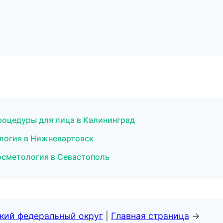
роцедуры для лица в Калининград
ология в Нижневартовск
осметология в Севастополь
ский федеральный округ
|
Главная страница
→