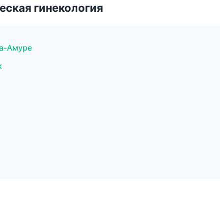
еская гинекология
на-Амуре
к