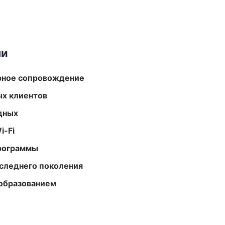
ми
урное сопровождение
ых клиентов
одных
i-Fi
программы
следнего поколения
образованием