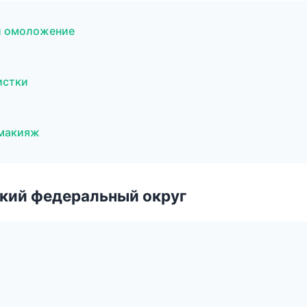
 и омоложение
истки
 макияж
ский федеральный округ