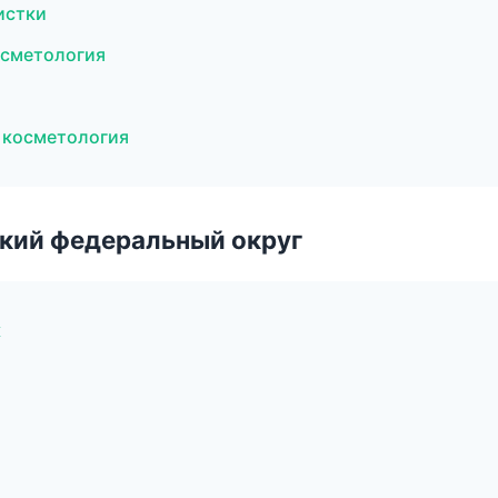
истки
осметология
я косметология
ский федеральный округ
к