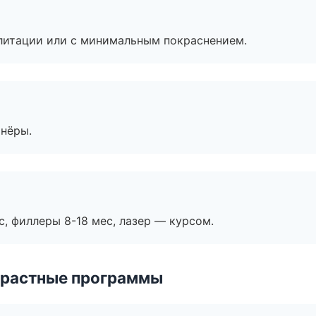
литации или с минимальным покраснением.
тнёры.
с, филлеры 8-18 мес, лазер — курсом.
зрастные программы