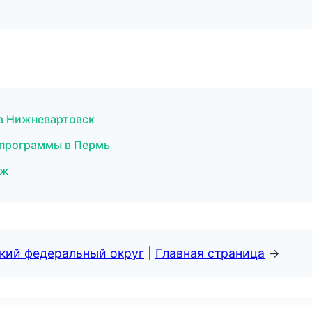
в Нижневартовск
 программы в Пермь
еж
ский федеральный округ
|
Главная страница
→