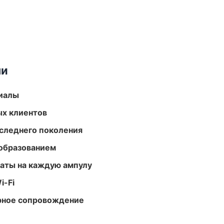
ми
риалы
ых клиентов
следнего поколения
образованием
аты на каждую ампулу
i-Fi
урное сопровождение