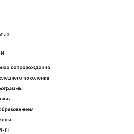
апия
ми
урное сопровождение
следнего поколения
программы
одных
образованием
риалы
i-Fi