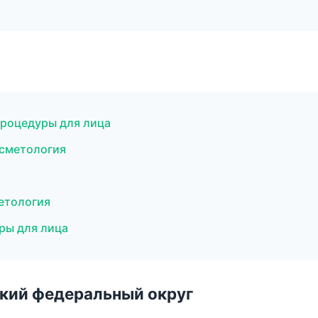
процедуры для лица
осметология
метология
ры для лица
ский федеральный округ