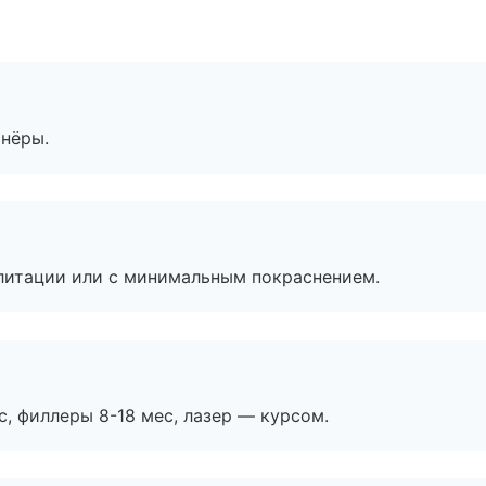
тнёры.
литации или с минимальным покраснением.
с, филлеры 8-18 мес, лазер — курсом.