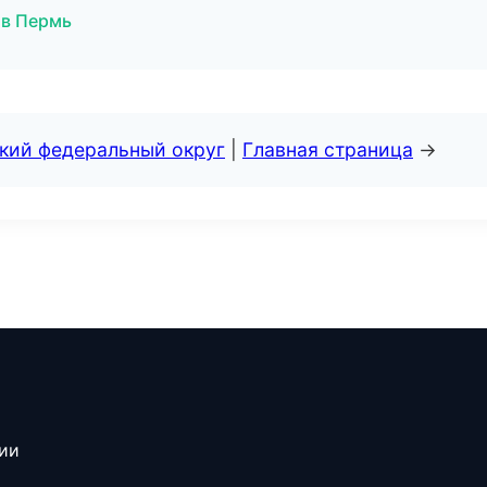
 в Пермь
ский федеральный округ
|
Главная страница
→
сии