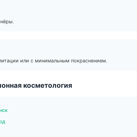
тнёры.
литации или с минимальным покраснением.
ионная косметология
нск
од