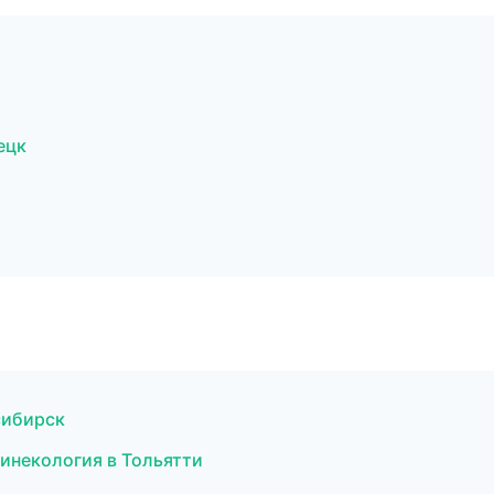
ецк
сибирск
гинекология в Тольятти