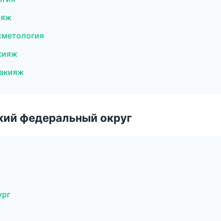
ияж
осметология
кияж
макияж
ский федеральный округ
ург