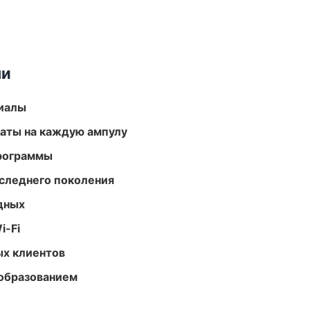
ми
риалы
аты на каждую ампулу
программы
следнего поколения
одных
i-Fi
ых клиентов
образованием