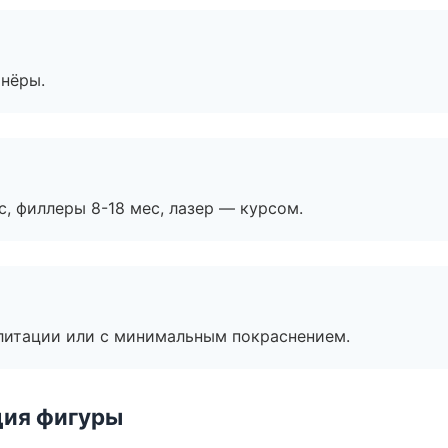
тнёры.
с, филлеры 8-18 мес, лазер — курсом.
литации или с минимальным покраснением.
ция фигуры