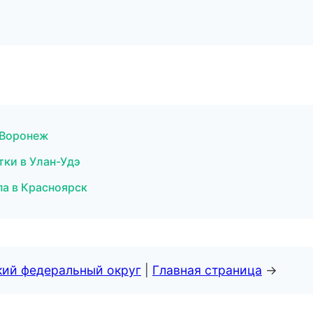
в Воронеж
тки в Улан-Удэ
па в Красноярск
кий федеральный округ
|
Главная страница
→