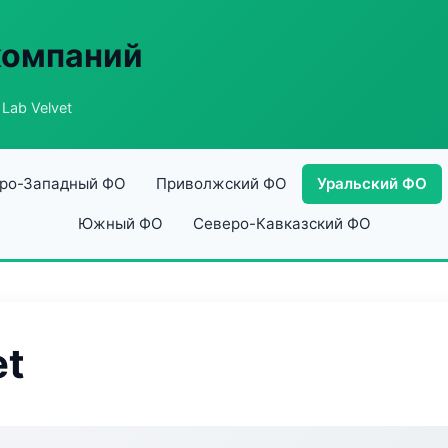
компаний
 Lab Velvet
ро-Западный ФО
Приволжский ФО
Уральский ФО
Южный ФО
Северо-Кавказский ФО
et