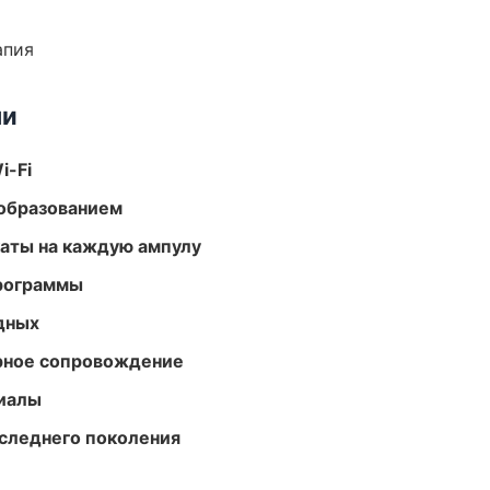
апия
ми
i-Fi
образованием
аты на каждую ампулу
программы
одных
урное сопровождение
риалы
следнего поколения