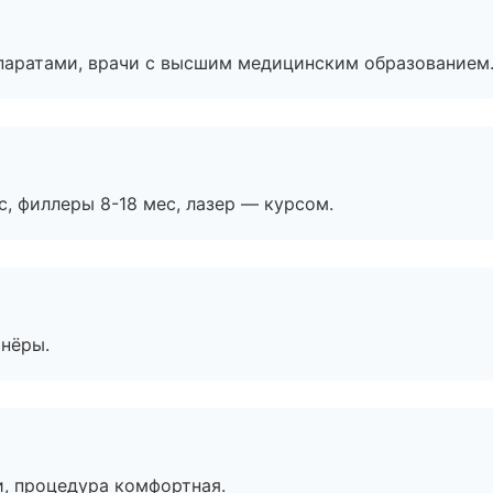
паратами, врачи с высшим медицинским образованием
с, филлеры 8-18 мес, лазер — курсом.
тнёры.
, процедура комфортная.