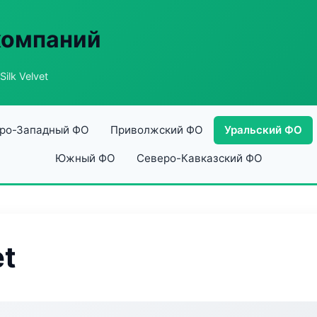
компаний
Silk Velvet
ро-Западный ФО
Приволжский ФО
Уральский ФО
Южный ФО
Северо-Кавказский ФО
et