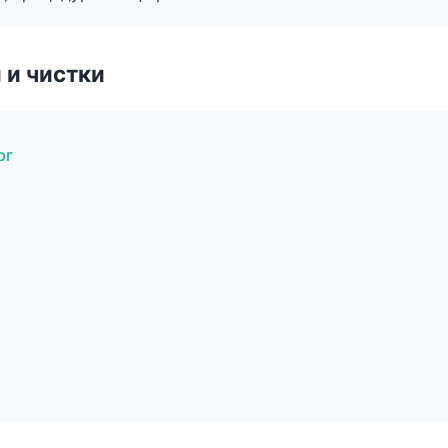
 и чистки
рг