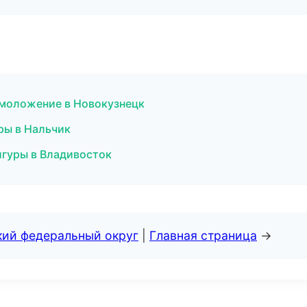
омоложение в Новокузнецк
ры в Нальчик
игуры в Владивосток
кий федеральный округ
|
Главная страница
→