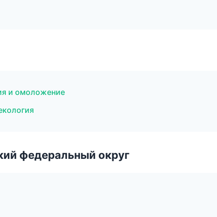
ция и омоложение
екология
ский федеральный округ