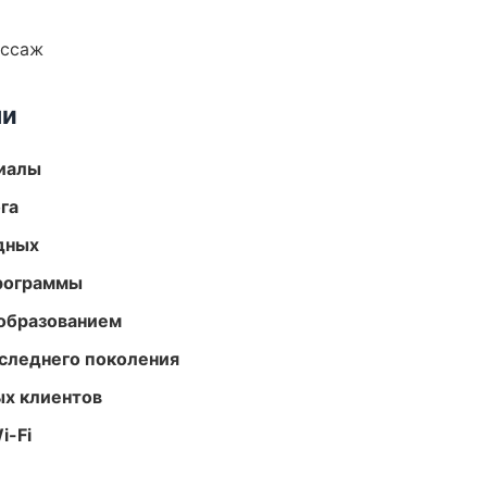
ассаж
ми
риалы
га
одных
программы
образованием
следнего поколения
ых клиентов
i-Fi