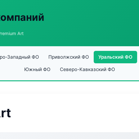
компаний
Premium Art
ро-Западный ФО
Приволжский ФО
Уральский ФО
Южный ФО
Северо-Кавказский ФО
rt