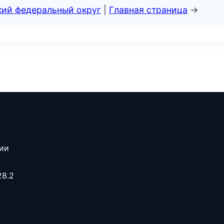
кий федеральный округ
|
Главная страница
→
сии
28.2