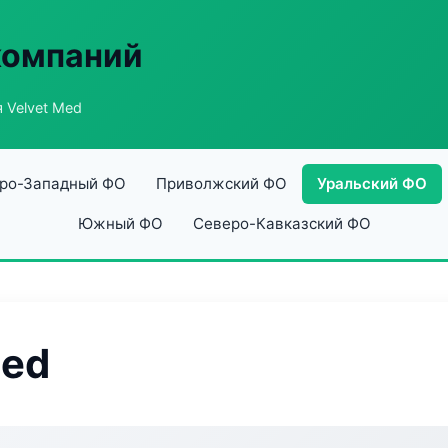
компаний
 Velvet Med
ро-Западный ФО
Приволжский ФО
Уральский ФО
Южный ФО
Северо-Кавказский ФО
Med