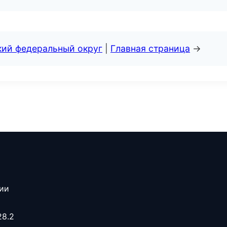
кий федеральный округ
|
Главная страница
→
сии
28.2