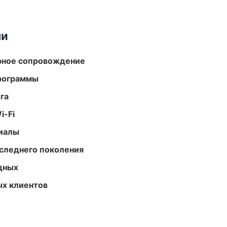
ми
урное сопровождение
программы
га
i-Fi
риалы
следнего поколения
одных
ых клиентов