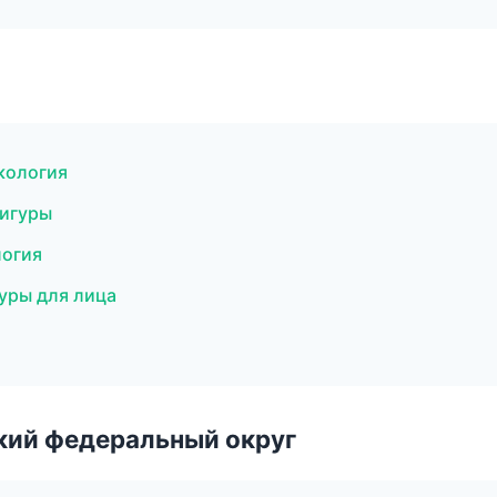
екология
фигуры
логия
дуры для лица
ский федеральный округ