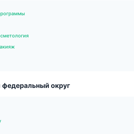
 программы
косметология
макияж
 федеральный округ
у