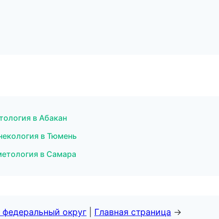
тология в Абакан
некология в Тюмень
метология в Самара
 федеральный округ
|
Главная страница
→