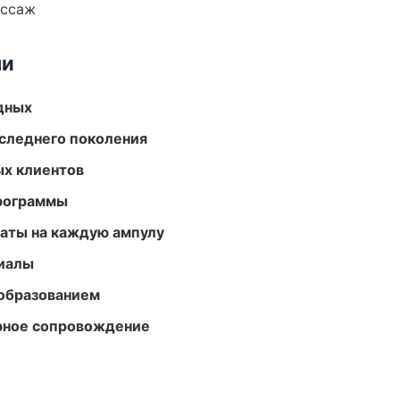
ассаж
ми
одных
следнего поколения
ых клиентов
программы
аты на каждую ампулу
риалы
образованием
урное сопровождение