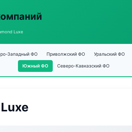
компаний
iamond Luxe
ро-Западный ФО
Приволжский ФО
Уральский ФО
Южный ФО
Северо-Кавказский ФО
 Luxe