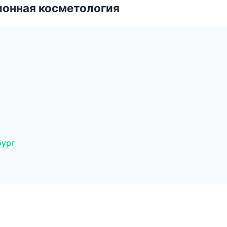
ионная косметология
бург