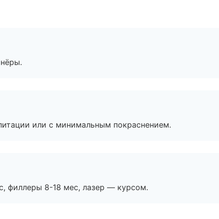
тнёры.
литации или с минимальным покраснением.
с, филлеры 8-18 мес, лазер — курсом.