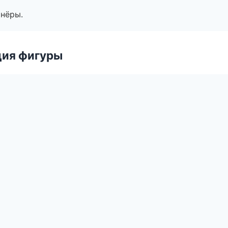
тнёры.
ция фигуры