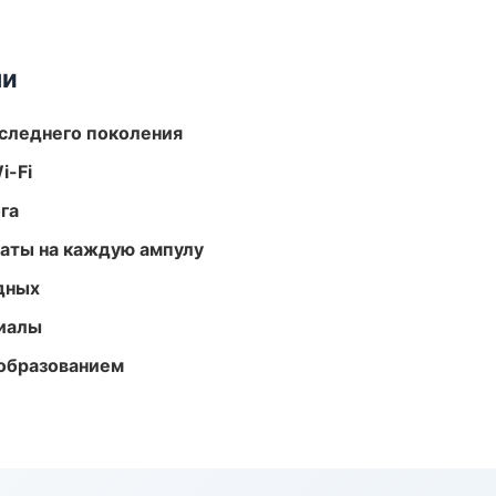
ми
следнего поколения
i-Fi
га
аты на каждую ампулу
одных
риалы
образованием