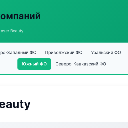
компаний
aser Beauty
ро-Западный ФО
Приволжский ФО
Уральский ФО
Южный ФО
Северо-Кавказский ФО
eauty