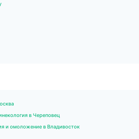
у
Москва
инекология в Череповец
ция и омоложение в Владивосток