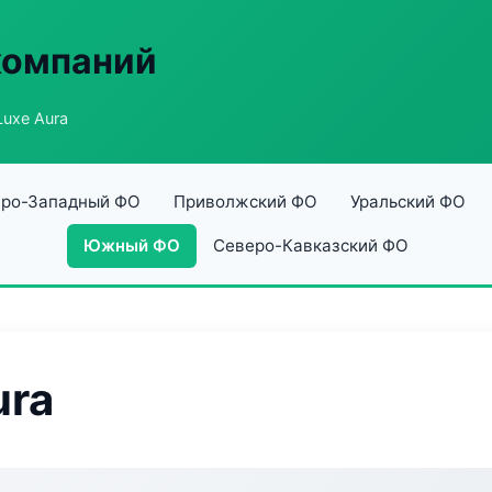
компаний
Luxe Aura
ро-Западный ФО
Приволжский ФО
Уральский ФО
Южный ФО
Северо-Кавказский ФО
ura