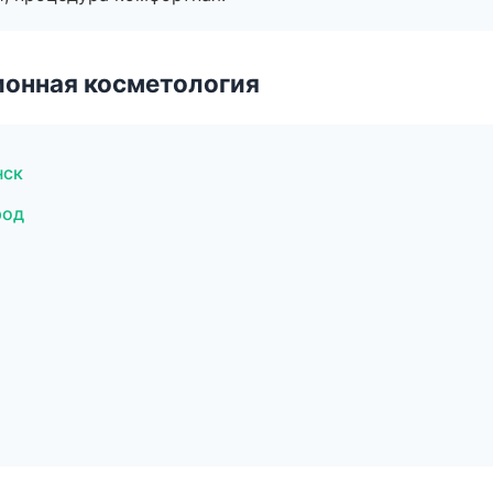
ионная косметология
нск
род