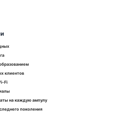
ми
одных
га
образованием
ых клиентов
i-Fi
риалы
аты на каждую ампулу
следнего поколения