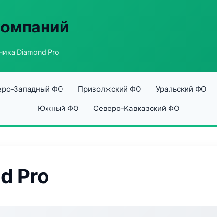
компаний
ника Diamond Pro
еро-Западный ФО
Приволжский ФО
Уральский ФО
Южный ФО
Северо-Кавказский ФО
d Pro