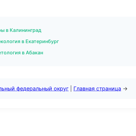
ры в Калининград
некология в Екатеринбург
етология в Абакан
альный федеральный округ
|
Главная страница
→