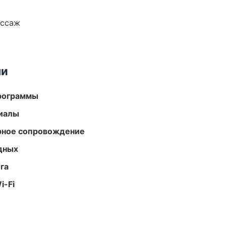
ассаж
ми
программы
риалы
урное сопровождение
одных
га
i-Fi