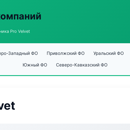
компаний
ника Pro Velvet
еро-Западный ФО
Приволжский ФО
Уральский ФО
Южный ФО
Северо-Кавказский ФО
vet