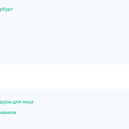
ербург
едуры для лица
 макияж