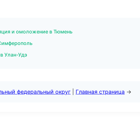
ляция и омоложение в Тюмень
 Симферополь
 в Улан-Удэ
альный федеральный округ
|
Главная страница
→