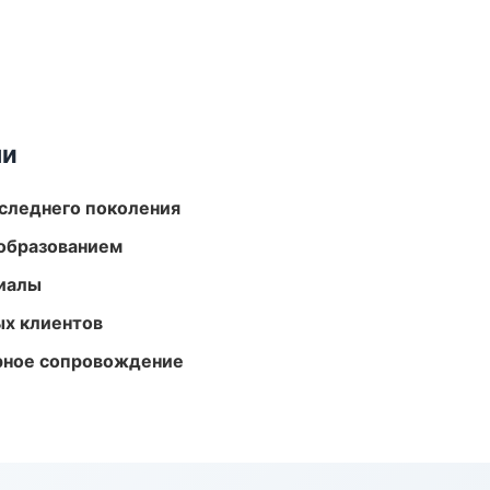
ми
следнего поколения
образованием
риалы
ых клиентов
урное сопровождение