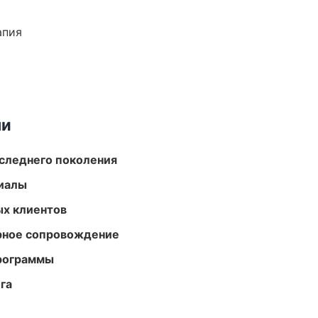
апия
ми
следнего поколения
риалы
ых клиентов
урное сопровождение
программы
га