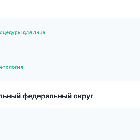
оцедуры для лица
а
метология
альный федеральный округ