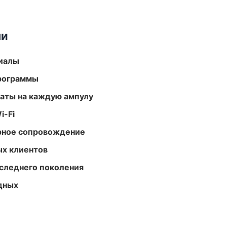
ми
риалы
программы
аты на каждую ампулу
i-Fi
урное сопровождение
ых клиентов
следнего поколения
одных