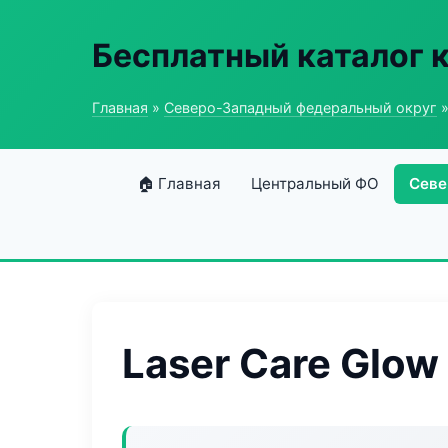
Бесплатный каталог 
Главная
»
Северо-Западный федеральный округ
»
🏠 Главная
Центральный ФО
Севе
Laser Care Glow