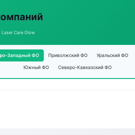
компаний
 Laser Care Glow
ро-Западный ФО
Приволжский ФО
Уральский ФО
Южный ФО
Северо-Кавказский ФО