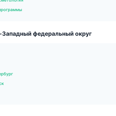
осметология
 программы
о-Западный федеральный округ
ербург
ск