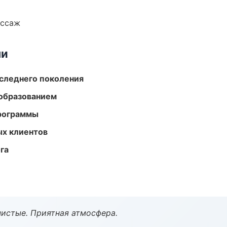
ассаж
ми
следнего поколения
образованием
программы
ых клиентов
га
чистые. Приятная атмосфера.