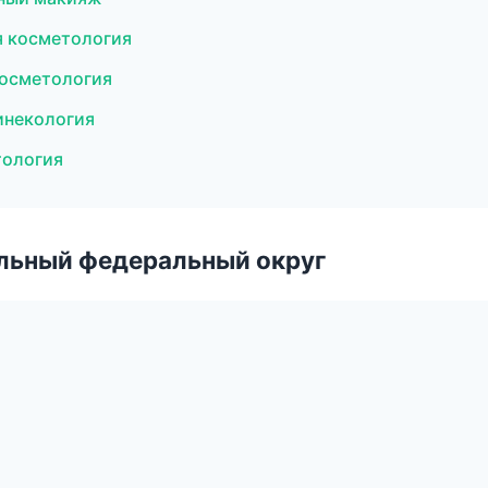
я косметология
косметология
гинекология
тология
альный федеральный округ