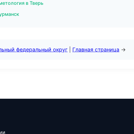
сметология в Тверь
Мурманск
альный федеральный округ
|
Главная страница
→
сии