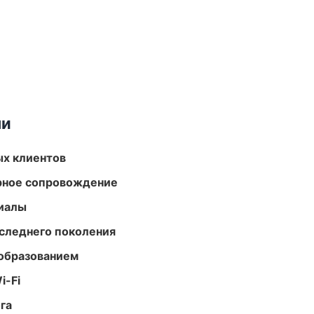
ми
ых клиентов
урное сопровождение
риалы
следнего поколения
образованием
i-Fi
га