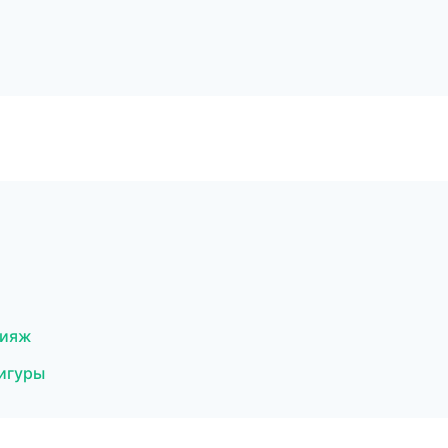
кияж
игуры