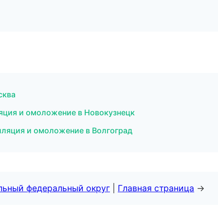
сква
ляция и омоложение в Новокузнецк
иляция и омоложение в Волгоград
альный федеральный округ
|
Главная страница
→