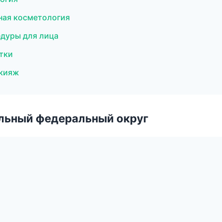
нная косметология
едуры для лица
стки
акияж
альный федеральный округ