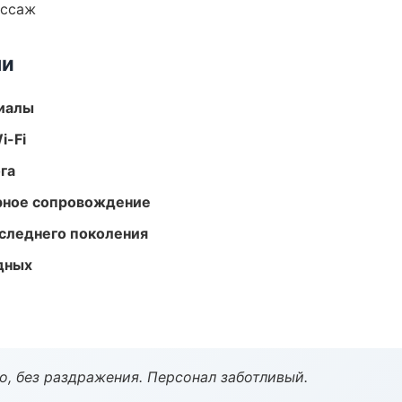
ассаж
ми
риалы
i-Fi
га
урное сопровождение
следнего поколения
одных
, без раздражения. Персонал заботливый.