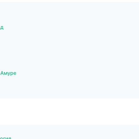
од
а-Амуре
логия