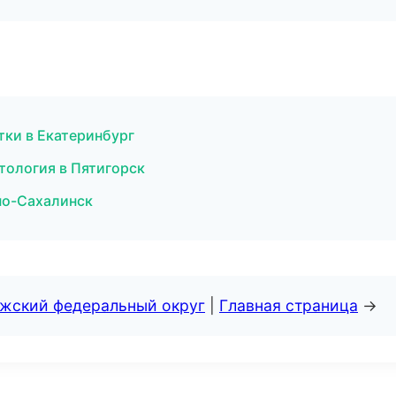
тки в Екатеринбург
етология в Пятигорск
но-Сахалинск
лжский федеральный округ
|
Главная страница
→