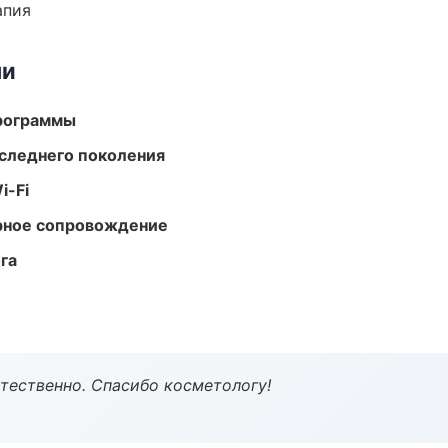
апия
ми
программы
следнего поколения
i-Fi
урное сопровождение
га
тественно. Спасибо косметологу!