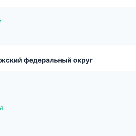
и
лжский федеральный округ
од