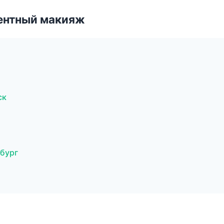
ентный макияж
ск
бург