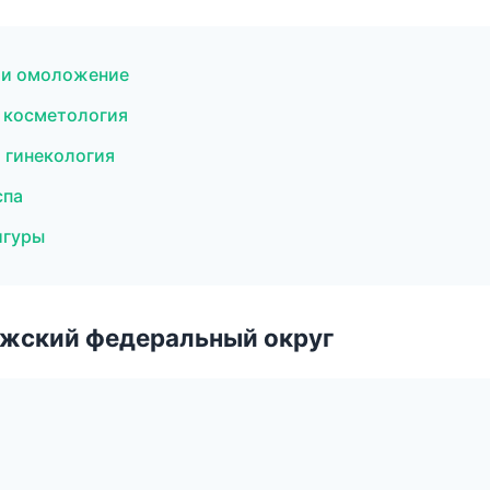
я и омоложение
я косметология
 гинекология
спа
игуры
лжский федеральный округ