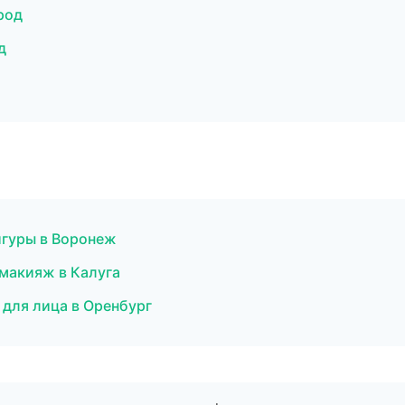
род
д
игуры в Воронеж
 макияж в Калуга
 для лица в Оренбург