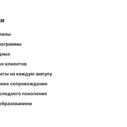
ми
риалы
программы
одных
ых клиентов
аты на каждую ампулу
урное сопровождение
следнего поколения
образованием