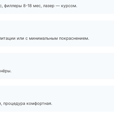
с, филлеры 8-18 мес, лазер — курсом.
литации или с минимальным покраснением.
тнёры.
, процедура комфортная.