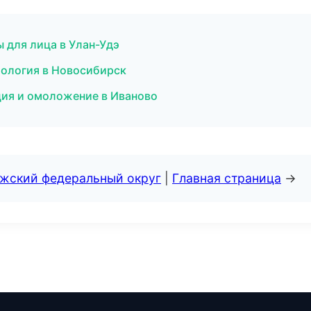
 для лица в Улан-Удэ
ология в Новосибирск
ция и омоложение в Иваново
лжский федеральный округ
|
Главная страница
→