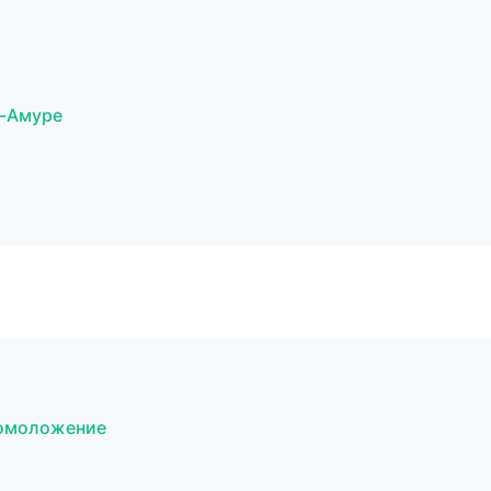
а-Амуре
 омоложение