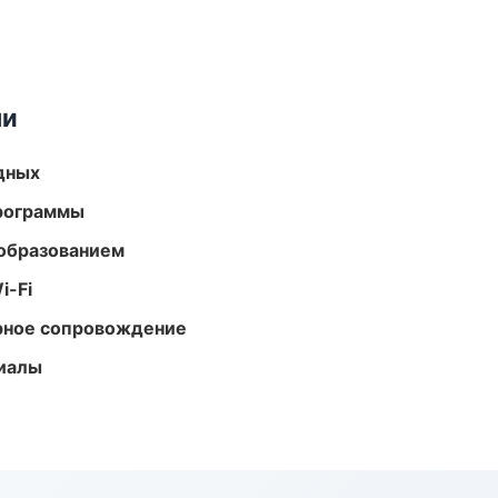
ми
одных
программы
образованием
i-Fi
урное сопровождение
риалы