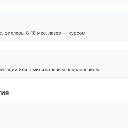
с, филлеры 8-18 мес, лазер — курсом.
литации или с минимальным покраснением.
гия