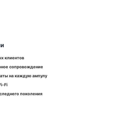
ми
ых клиентов
урное сопровождение
аты на каждую ампулу
i-Fi
следнего поколения