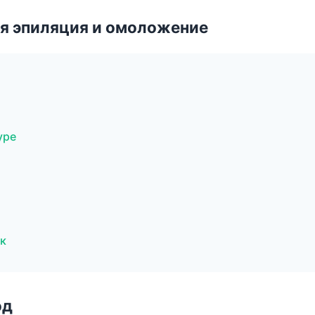
я эпиляция и омоложение
уре
к
од