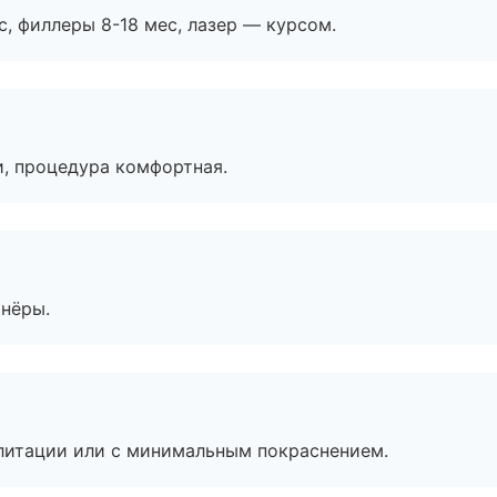
с, филлеры 8-18 мес, лазер — курсом.
, процедура комфортная.
тнёры.
литации или с минимальным покраснением.