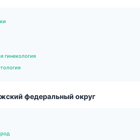
тки
ая гинекология
етология
лжский федеральный округ
ород