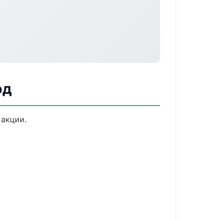
од
 акции.