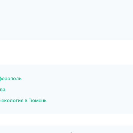
мферополь
ква
некология в Тюмень