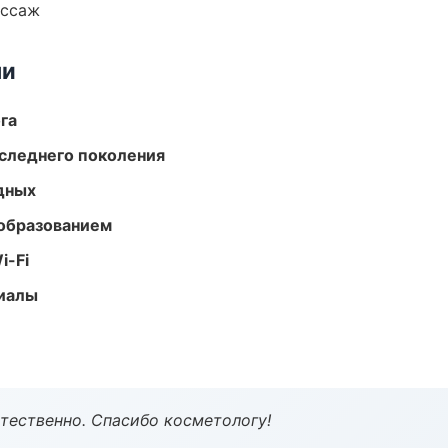
ассаж
ми
га
следнего поколения
одных
образованием
i-Fi
риалы
тественно. Спасибо косметологу!