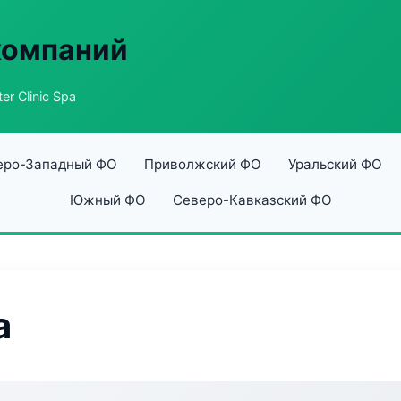
компаний
er Clinic Spa
еро-Западный ФО
Приволжский ФО
Уральский ФО
Южный ФО
Северо-Кавказский ФО
a