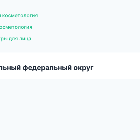
я косметология
косметология
уры для лица
альный федеральный округ