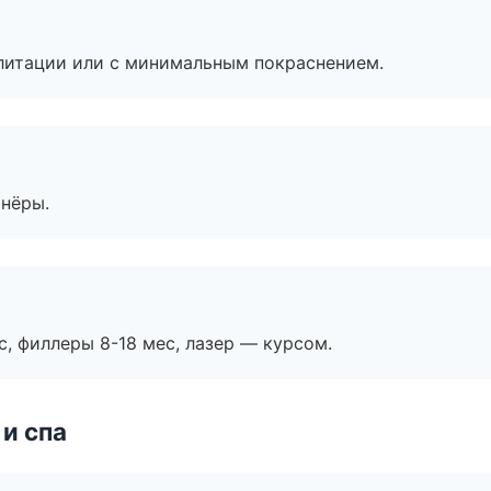
литации или с минимальным покраснением.
тнёры.
с, филлеры 8-18 мес, лазер — курсом.
и спа