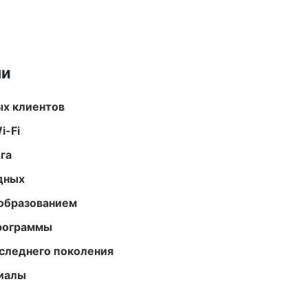
ми
ых клиентов
i-Fi
га
одных
образованием
программы
следнего поколения
риалы