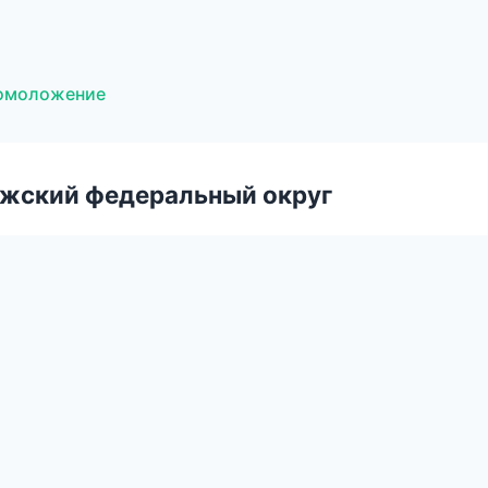
 омоложение
лжский федеральный округ
и