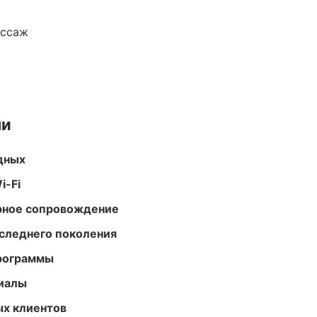
ассаж
ми
одных
i-Fi
урное сопровождение
следнего поколения
программы
риалы
ых клиентов