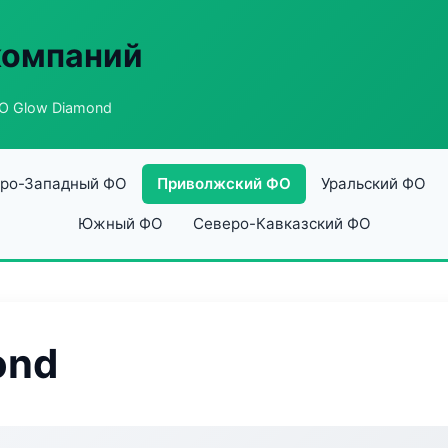
компаний
О Glow Diamond
ро-Западный ФО
Приволжский ФО
Уральский ФО
Южный ФО
Северо-Кавказский ФО
ond