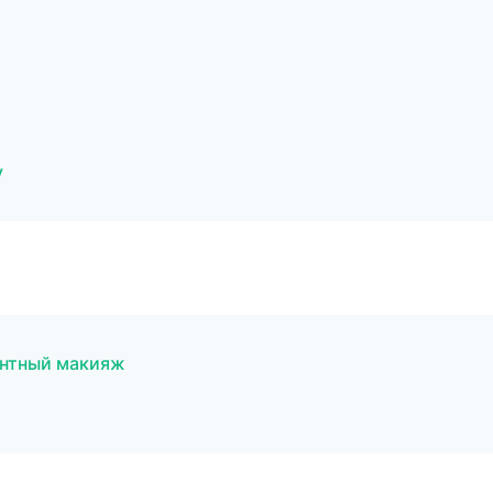
у
ентный макияж