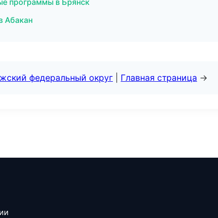
ные программы в Брянск
в Абакан
лжский федеральный округ
|
Главная страница
→
сии