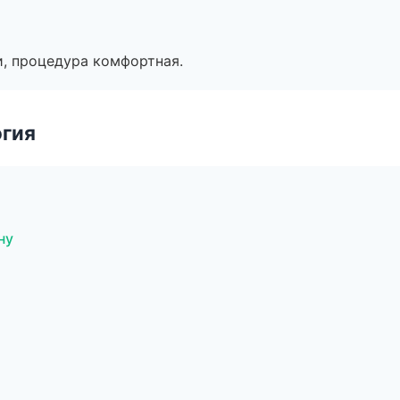
, процедура комфортная.
огия
ну