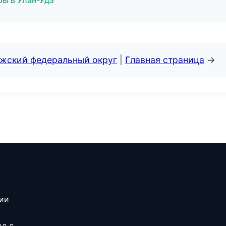
ры в Улан-Удэ
лжский федеральный округ
|
Главная страница
→
сии