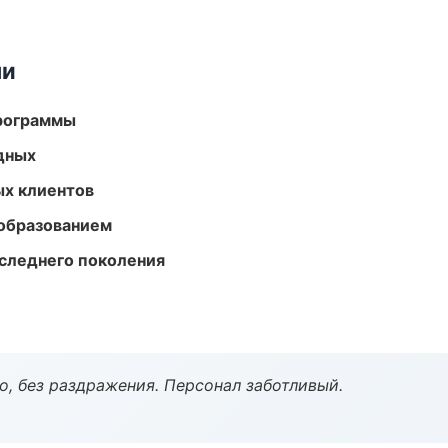
ми
программы
одных
ых клиентов
образованием
следнего поколения
, без раздражения. Персонал заботливый.