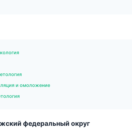
екология
метология
иляция и омоложение
метология
лжский федеральный округ