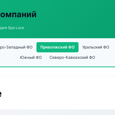
компаний
дия Spa Luxe
ро-Западный ФО
Приволжский ФО
Уральский ФО
Южный ФО
Северо-Кавказский ФО
e