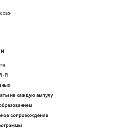
ассаж
ми
га
i-Fi
одных
аты на каждую ампулу
образованием
урное сопровождение
программы