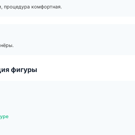
, процедура комфортная.
тнёры.
ция фигуры
уре