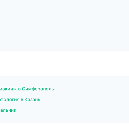
й макияж в Симферополь
етология в Казань
Нальчик