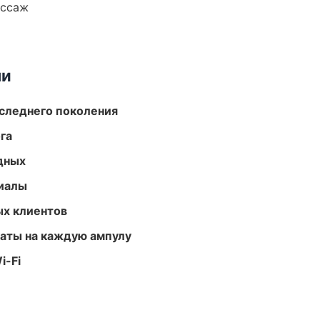
ассаж
ми
следнего поколения
га
одных
риалы
ых клиентов
аты на каждую ампулу
i-Fi