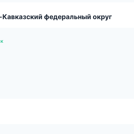
о-Кавказский федеральный округ
ск
а