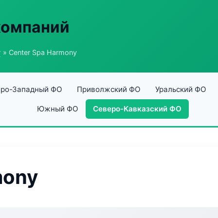
компаний
г
» Center Spa Harmony
ро-Западный ФО
Приволжский ФО
Уральский ФО
Южный ФО
Северо-Кавказский ФО
mony