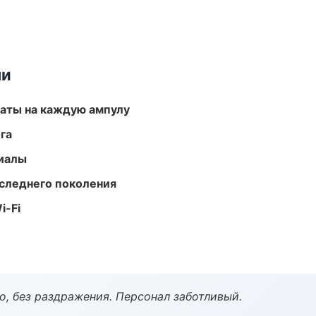
ми
аты на каждую ампулу
га
риалы
следнего поколения
i-Fi
, без раздражения. Персонал заботливый.