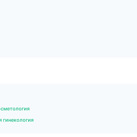
осметология
я гинекология