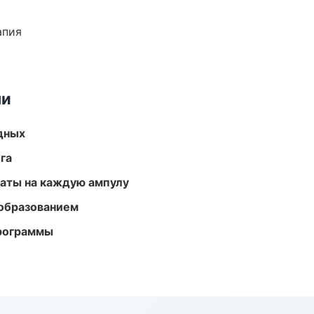
апия
ми
одных
га
аты на каждую ампулу
образованием
программы