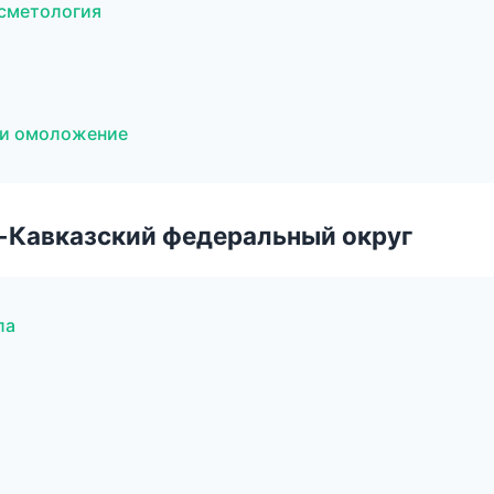
осметология
я и омоложение
о-Кавказский федеральный округ
ла