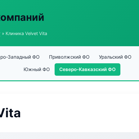
компаний
г
» Клиника Velvet Vita
ро-Западный ФО
Приволжский ФО
Уральский ФО
Южный ФО
Северо-Кавказский ФО
Vita