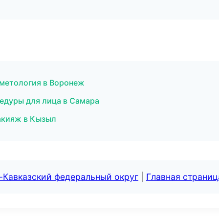
сметология в Воронеж
цедуры для лица в Самара
акияж в Кызыл
-Кавказский федеральный округ
|
Главная страниц