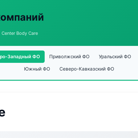
компаний
 Center Body Care
ро-Западный ФО
Приволжский ФО
Уральский ФО
Южный ФО
Северо-Кавказский ФО
e