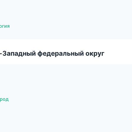
огия
о-Западный федеральный округ
ород