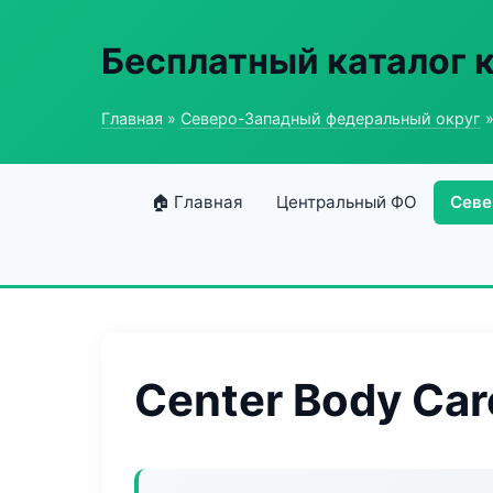
Бесплатный каталог 
Главная
»
Северо-Западный федеральный округ
»
🏠 Главная
Центральный ФО
Севе
Center Body Car