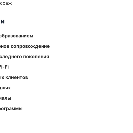
ассаж
ми
образованием
урное сопровождение
следнего поколения
i-Fi
ых клиентов
одных
риалы
программы