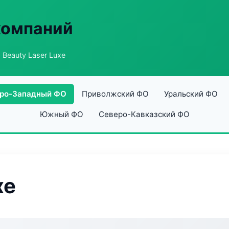
компаний
 Beauty Laser Luxe
ро-Западный ФО
Приволжский ФО
Уральский ФО
Южный ФО
Северо-Кавказский ФО
xe