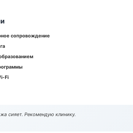
ми
урное сопровождение
га
образованием
программы
i-Fi
жа сияет. Рекомендую клинику.