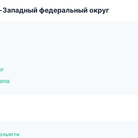
о-Западный федеральный округ
рг
ород
Тольятти